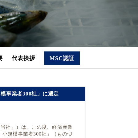
要
代表挨拶
MSC認証
規模事業者300社」に選定
「当社」）は、この度、経済産業
・小規模事業者
300
社」（ものづ